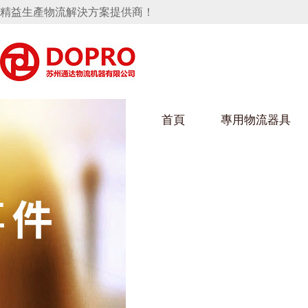
精益生產物流解決方案提供商！
首頁
專用物流器具
隱藏式馬桶水箱支架
好色视频APP下载架
好色
手推車
汽車行業
烏龜車
化纖
變速箱托盤
保險杠料架
發動機料架
絲車/
輪胎架
衝壓件料架
儀表盤料架
轉向機料架
消聲器料架
KD包裝箱
網箱
衛浴行業
鋼板
化工
懸掛料架