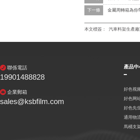
下一條
金屬周轉箱為你
本文標簽：
汽車料架生產廠
產品中
聯係電話
19901488828
好色视频
企業郵箱
好色网
sales@ksbfilm.com
好色先生
通用物
馬桶支