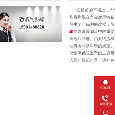
在目前的市場上，大部
夠看到現在有金屬周轉箱
谘詢熱線
發生了一係列的改變，所
19901488828
箱
作為倉儲物流中的重要
碼放和管理。由於物流標
理有著非常科學的規定。
儲物流係統運營的主要目
人員的規範作業，讓好色
QQ谘詢
聯係電話