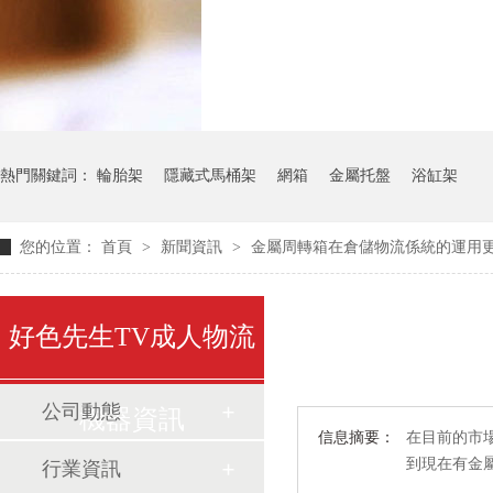
氣瓶料架
貨架
熱門關鍵詞：
輪胎架
隱藏式馬桶架
網箱
金屬托盤
浴缸架
您的位置：
首頁
>
新聞資訊
>
金屬周轉箱在倉儲物流係統的運用
好色先生TV成人物流
公司動態
機器資訊
信息摘要：
在目前的市
到現在有金
行業資訊