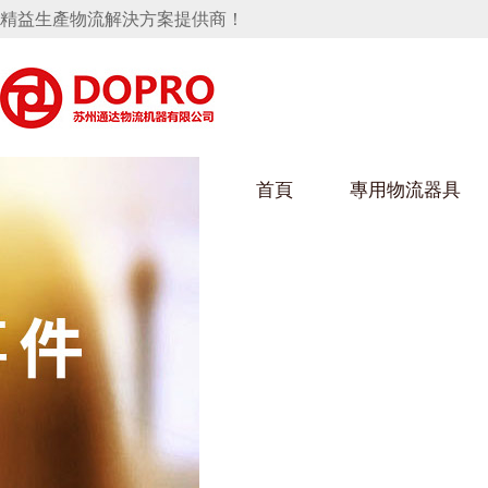
精益生產物流解決方案提供商！
首頁
專用物流器具
隱藏式馬桶水箱支架
好色视频APP下载架
好色
手推車
汽車行業
烏龜車
化纖
變速箱托盤
保險杠料架
發動機料架
絲車/
輪胎架
衝壓件料架
儀表盤料架
轉向機料架
消聲器料架
KD包裝箱
網箱
衛浴行業
鋼板
化工
懸掛料架