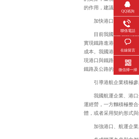
的作用，建議注重抓好以
QQ谘詢
加快港口集疏運體係
聯係電話
目前我國主要港口大
實現鐵路進港，例如：上
在線留言
成本。我國港口集裝箱集
現港口與鐵路的高效對接
鐵路及公路的有效銜接，
微信掃一掃
引導港航企業積極參
我國航運企業、港口
運經營，一方麵積極整合
體，或者采用契約形式與
加強港口、航運企業