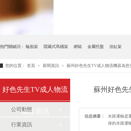
氣瓶料架
貨架
熱門關鍵詞：
輪胎架
隱藏式馬桶架
網箱
金屬托盤
浴缸架
您的位置：
首頁
>
新聞資訊
>
蘇州好色先生TV成人物流機器為您
好色先生TV成人物流
蘇州好色先
公司動態
機器資訊
信息摘要：
水路運輸是
保的水路運
行業資訊